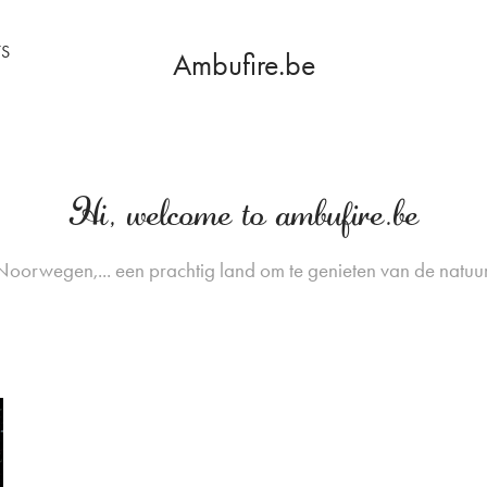
S
Ambufire.be
Hi, welcome to ambufire.be
Noorwegen,... een prachtig land om te genieten van de natuur